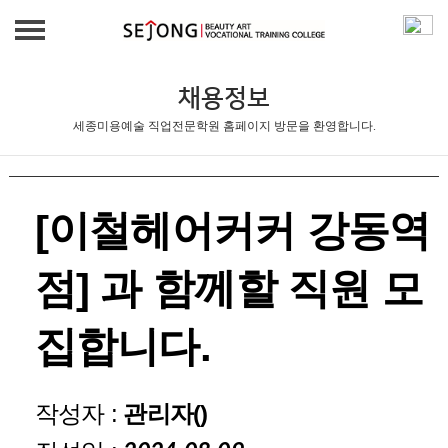
학원소개
채용정보
세종미용예술 직업전문학원 홈페이지 방문을 환영합니다.
학원소개
교육과정
국가자격증과정
일반고 특화
시설안내
[이철헤어커커 강동역
실무과정
상세설명
커뮤니티
교직원
점] 과 함께할 직원 모
공지사항
취업정보
집합니다.
교육후기
채용정보
인재정보
갤러리
작성자 :
관리자()