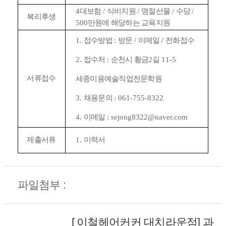
4
대보험
/
식비지원
/
명절선물
/
수당
/
복리후생
500
만원에 해당하는 교육지원
1.
접수방법
:
방문
/
이메일
/
전화접수
2.
접수처
:
순천시 황금
2
길
11-5
서류접수
세종미용예술직업전문학원
3.
채용문의
: 061-755-8322
4.
이메일
: sejong8322@naver.com
제출서류
1.
이력서
파일첨부 :
[ 이철헤어커커 대치라운점] 과