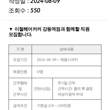
작성일 :
2024-08-09
조회수 :
550
▼
이철헤어커커 강동역점과 함께할 직원
모집합니다
.
구 분
상세내용
모집기간
2024. 08. 09 ~
채용시까지
채용인원
O
명
근무형태
주
5
일 근무
및
인턴
(
신입
)
근무시간
:
협의 후 결정
근무시간
여성지원자 우대
급여조건
기본급
210 ~ 250
만원